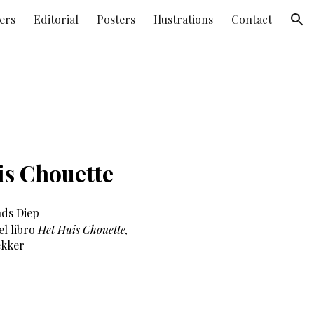
ers
Editorial
Posters
Ilustrations
Contact
ion
is Chouette
nds Diep
el libro
Het Huis Chouette
,
ekker