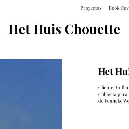
Proyectos
Book Cov
ip to main content
Skip to navigat
Het Huis Chouette
Het Hu
Cliente:
Holla
Cubierta para 
de
Fenneke W