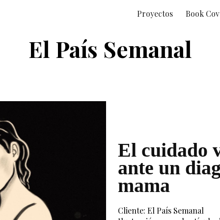
Proyectos
Book Cov
ip to main content
Skip to navigat
El País Semanal
El cuidado v
ante un diag
mama
Cliente: El País Semanal